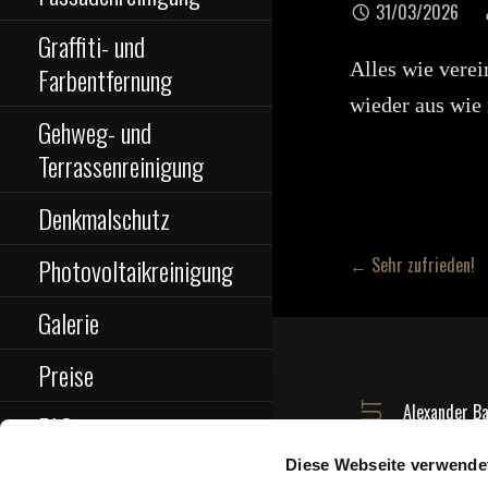
31/03/2026
Graffiti- und
Alles wie verei
Farbentfernung
wieder aus wie
Gehweg- und
Terrassenreinigung
Denkmalschutz
Beitragsna
Photovoltaikreinigung
← Sehr zufrieden!
Galerie
Preise
ABOUT
Alexander B
FAQ
bietet exklu
für verschi
Diese Webseite verwende
Kontakt