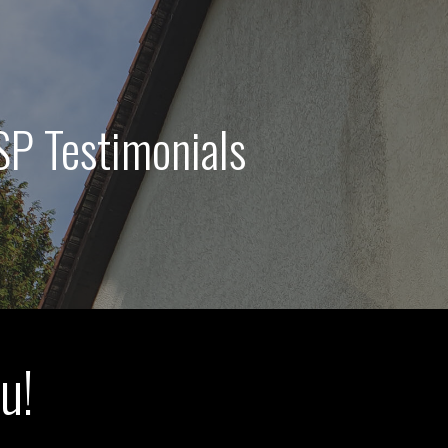
SP Testimonials
u!