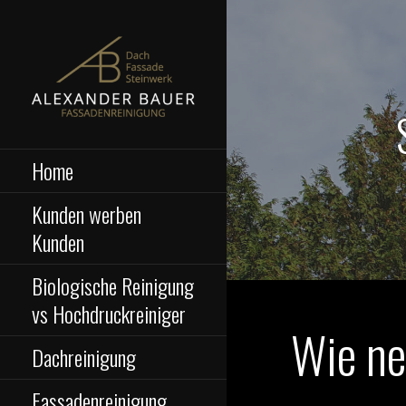
Zum
Inhalt
springen
ALEXANDER BAUER –
Die biologische Dachreinigung,
Fassadenreinigung &
Home
FASSADENREINIGUNG
Steinreinigung eignet sich für
alle Arten von Untergründen und
Kunden werben
kommt OHNE Hochdruck aus.
Kunden
Biologische Reinigung
vs Hochdruckreiniger
Wie ne
Dachreinigung
Fassadenreinigung